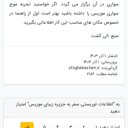
سواری در آن برگزار می گردد. اگر خواستید تجربه موج
سواری موریس را داشته باشید بهتر است اول از راهنما در
خصوص مکان های مناسب این کار اطلاعاتی بگیرید.
منبع: الی گشت
انتشار:
1 آذر 1403
بروزرسانی:
1 آذر 1403
گردآورنده:
ofoghebastam.ir
شناسه مطلب: 2186
به "اطلاعات توریستی سفر به جزیره زیبای موریس" امتیاز
دهید
امتیاز دهید:
1
2
3
4
5
رای