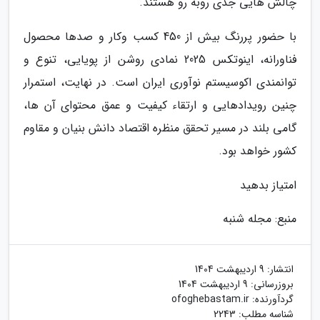
چالش هایی جدی روبه رو هستند.
با حضور پررنگ بیش از 450 کسب وکار و صدها محصول
فناورانه، اینوتکس 2025 نمادی روشن از پویایی، تنوع و
توانمندی اکوسیستم نوآوری ایران است. در نهایت، استمرار
چنین رویدادهایی و ارتقاء کیفیت و عمق محتوای آن ها،
گامی بلند در مسیر تحقق منظره اقتصاد دانش بنیان و مقاوم
کشور خواهد بود.
امتیاز بدهید
منبع: مجله شنبه
انتشار:
9 اردیبهشت 1404
بروزرسانی:
9 اردیبهشت 1404
گردآورنده:
ofoghebastam.ir
شناسه مطلب: 2243