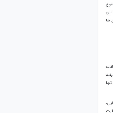
ه تنوع
این
 ها
نات
فته
نها
مایی،
رفیت