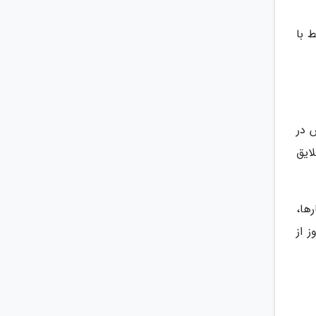
 با
 در
ایق
ها،
 از