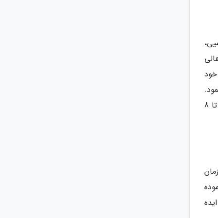
یی،
الی
خود
ود.
در فودکورت این مرکز می توانید بهترین غذاهای هندی را نوش جان کنید و از تنوع غذاها لذت ببرید. هر روز از 10 صبح تا 8
مان
وده
یده