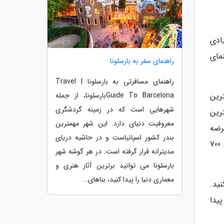
ادی
مای
راهنمای سفر به بارسلونا
راهنمای مسافرتی به بارسلونا | Travel
رین
Guide To Barcelonaبارسلونا، از جمله
شهرهایی است که در زمینه گردشگری
رین
معروفیت دنیای دارد. این شهر مهمترین
رضه
بندر کشور اسپانیاست و در حاشیه دریای
می گردد و بهشتی برای عاشقان خرید است. مجموعه سینمایی این مرکز، سه سالن سینما دارد و ظرفیت آن در مجموع 700
مدیترانه قرار گرفته است. در هر گوشه شهر
بارسلونا می توانید برترین آثار هنری و
معماری دنیا را پیدا کنید، بناهای...
نید.
یدا