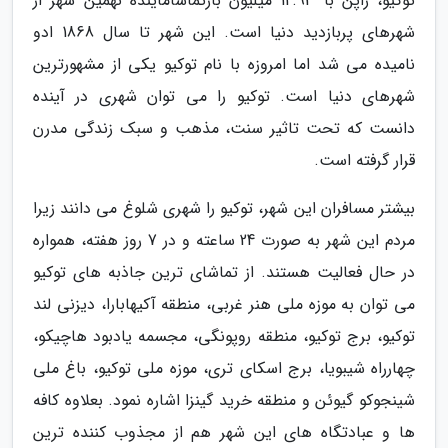
توکیو، ژاپن با 12.93 میلیون بازتماشاماینده نهمین شهر از
شهرهای پربازدید دنیا است. این شهر تا سال 1868 ادو
نامیده می شد اما امروزه با نام توکیو یکی از مشهورترین
شهرهای دنیا است. توکیو را می توان شهری در آینده
دانست که تحت تاثیر سنت، مذهب و سبک زندگی مدرن
قرار گرفته است.
بیشتر مسافران این شهر، توکیو را شهری شلوغ می دانند زیرا
مردم این شهر به صورت 24 ساعته و در 7 روز هفته، همواره
در حال فعالیت هستند. از تماشای ترین جاذبه های توکیو
می توان به موزه ملی هنر غربی، منطقه آکیهابارا، دیزنی لند
توکیو، برج توکیو، منطقه روپونگی، مجسمه یادبود هاچیکو،
چهارراه شیبویا، برج اسکای تری، موزه ملی توکیو، باغ ملی
شینجوکو گیوئن و منطقه خرید گینزا اشاره نمود. بعلاوه کافه
ها و عبادتگاه های این شهر هم از مجذوب کننده ترین