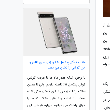
 از
این
جهز خواهد بود. این
فحه
 وری
ماکت گوگل پیکسل 6a ویژگی های ظاهری
راه
این گوشی را نشان می دهد
با وجود اینکه هنوز ماه ها تا عرضه گوشی
 یک
گوگل پیکسل 6a فاصله داریم، ولی تا همین
حالا جزئیات زیادی از این گوشی فاش شده
یشگر،
است. به لطف رندرهای منتشر شده، با
 در
خیال راحت می توانیم درباره طراحی این
خش،