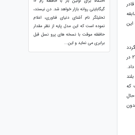
احتمالا برای اولین بار با حافظه رم 12
ادر
گیگابایتی روانه بازار خواهد شد. دن نیستد،
ابقه
تحلیلگر نام آشنای دنیای فناوری، اعلام
این
نموده است که این مدل پایه از نظر مقدار
حافظه موقت با نسخه های پرو نسل قبل
برابری می نماید و این...
ردد
نمایشگر داخلی و تاشونده این آیفون، میزان ای برابر با 7.76 اینچ (بعضی منابع 7.74 اینچ ذکر نموده اند) با وضوح 2713 در
ل ارائه خواهد داد.
لند
 که
س و حال
بدون