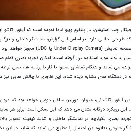
یتال چت استیشن، در پلتفرم ویبو ادعا نموده است که آیفون تاشو اپل
 طراحی جالبی دارد. بر اساس این گزارش، نمایشگر داخلی و بزرگتر 
دستگاه به یک دوربین سلفی تعبیه شده در زیر صفحه نمایش (Under-Display Camera یا UDC) م
 زد فولد مورد استفاده قرار گرفته است، امکان تجربه بصری تمام ص
فراهم می نماید و هنگام تماشای محتوا یا کار با برنامه ها، حس غوطه
ه در دستگاه های مشابه دیده شده، این فناوری با چالش هایی نیز هم
 این آیفون تاشدنی، میزبان دوربین سلفی دومی خواهد بود که درون
ل (Punch-hole) قرار می گیرد. این رویکرد دوگانه نشان می دهد که اپل ممکن است برای هر نما
 تجربه بصری یکپارچه در نمایشگر داخلی و شاید کیفیت تصویر بالاتر
ایشگر خارجی بعلاوه این احتمال را مطرح می نماید که شاید در این ب