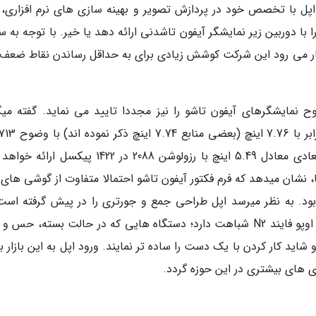
 اپل با تخصص خود در پردازش تصویر و بهینه سازی های نرم افزاری، ق
 با دوربین زیر نمایشگر آیفون تاشدنی ارائه دهد یا خیر. با توجه به س
تظار می رود این شرکت کوشش زیادی برای به حداقل رساندن نقاط ضعف 
 نمایشگرهای آیفون تاشو را نیز مجددا تایید می نماید. گفته میگ
1920 پیکسل خواهد داشت. نمایشگر بیرونی نیز ابعادی معادل 5.49 اینچ با رزولوشن 2088 در 1422 پیکس
ان میدهد که فرم فکتور آیفون تاشو احتمالا متفاوت از گوشی های ب
د. به نظر میرسد اپل طراحی جمع و جورتری را در پیش گرفته است
بیشتر به دستگاه هایی مانند گوگل پیکسل فولد یا اوپو فایند N2 شباهت دارد؛ دستگاه هایی که در حالت بسته، ح
اید کار کردن با یک دست را ساده تر نمایند. ورود اپل به این بازار 
ری های بیشتری در این حوزه گردد.