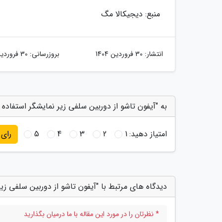
منبع: دیجیکالا مگ
انتشار:
30 فروردین 1404
بروزرسانی:
30 فروردین 1404
به "آیفون تاشو از دوربین سلفی زیر نمایشگر استفاده 
امتیاز دهید:
1
2
3
4
5
رای
دیدگاه های مرتبط با "آیفون تاشو از دوربین سلفی زی
* نظرتان را در مورد این مقاله با ما درمیان بگذارید