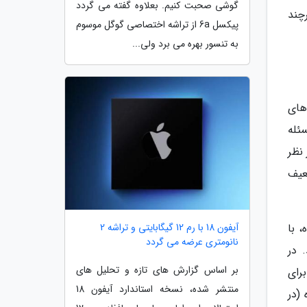
گوشی صحبت کنیم. بعلاوه گفته می گردد
چند
پیکسل 6a از تراشه اختصاصی گوگل موسوم
به تنسور بهره می برد ولی...
 های
سئله
نظر
عیف
آیفون 18 با رم 12 گیگابایتی و تراشه 2
ای تاشدنی خود مانند گلکسی زد فولد 3 تا زد فولد 6 بوده، با
نانومتری عرضه می گردد
 در
بر اساس گزارش های تازه و تحلیل های
رای
منتشر شده، نسخه استاندارد آیفون 18
(در