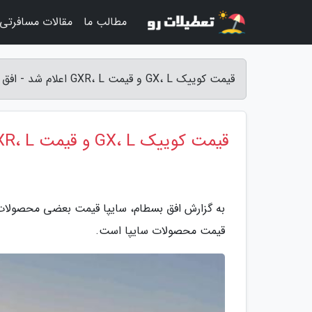
مطالب ما
مقالات مسافرتی
قیمت کوییک GX، L و قیمت GXR، L اعلام شد - افق بسطام
قیمت کوییک GX، L و قیمت GXR، L اعلام شد
قیمت محصولات سایپا است.