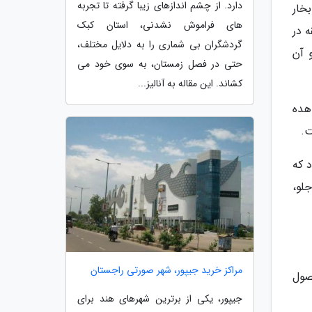
دارد. از چشم اندازهای زیبا گرفته تا تجربه
می برابر با 1503 سی سی قادر است 90 اسب بخار
های فراموش نشدنی، استان کبک
 4 هزار دور در دقیقه در
گردشگران بی شماری را به دلایل مختلف،
 آن
حتی در فصل زمستان، به سوی خود می
کشاند. این مقاله به آنالیز...
هده
اره نمود که
اغ همراهی جلو،
مراکز خرید جیپور، شهر صورتی راجستان
ن محصول
جیپور، یکی از برترین شهرهای هند برای