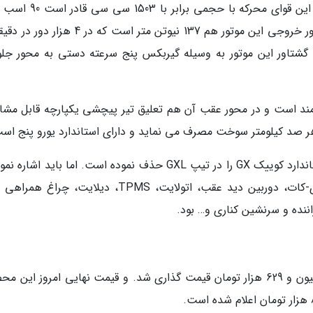
کوییک GXL از موتور M15I مگاموتور بهره می برد. این قوای محرکه با حج
قدرت در 5250 دور در دقیقه نیرو فراوری کند. گشتاور خروجی این موتور هم 137 نیوتن متر است که در
و گشتاور این موتور به وسیله گیربکس پنج سرعته دستی به محور جلو
 مند است و در محور عقب آن هم تعلیق تیر پیچشی یکپارچه قابل مشا
هنوز معین نیست که سایپا کدامیک از امکانات استاندارد کوییک GX را در تیپ GXL حذف نموده است. اما باید اش
کوییک GX دارای مولتی مدیا 7 اینچی، فرمان دی-کات، دوربین دید عقب، اتولایت، TPMS، دیلایت، چر
ننده و سرنشین کناری و… بود.
قیمت کوییک GXR-L اوایل بهمن ماه 1402 371 میلیون و 629 هزار تومان قیمت گذاری شد. و قیمت نهایی امروز ای