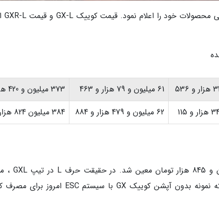
خبرنگاران - خودروسازی سایپ
ده
61 میلیون و 79 هزار و 463
373 میلیون و 420 هزار
62 میلیون و 479 هزار و 884
384 میلیون 824 هزار
قیمت کوییک GXL در اواخر آبان 1402 360 میلیون و 845 
نسخه لوآپشن کوییک است. این بدان معناست که نمونه بدون آپشن کوییک GX با سیستم ESC امرو