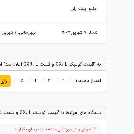
منبع: بیت ران
انتشار:
7 شهریور 1403
بروزرسانی:
7 شهریور 1403
به "قیمت کوییک GX، L و قیمت GXR، L اعلام شد" امتیاز دهید
امتیاز دهید:
1
2
3
4
5
رای
دیدگاه های مرتبط با "قیمت کوییک GX، L و قیمت GXR، L اعلام شد"
* نظرتان را در مورد این مقاله با ما درمیان بگذارید