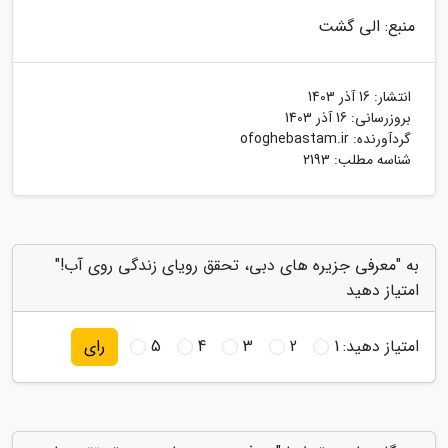
منبع: الی گشت
انتشار:
16 آذر 1403
بروزرسانی:
16 آذر 1403
گردآورنده:
ofoghebastam.ir
شناسه مطلب: 2193
به "معرفی جزیره های دبی، تحقق رویای زندگی روی آب!"
امتیاز دهید
امتیاز دهید:
1
2
3
4
5
رای