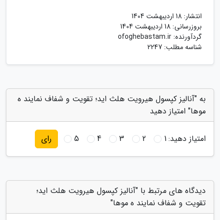
انتشار:
18 اردیبهشت 1404
بروزرسانی:
18 اردیبهشت 1404
گردآورنده:
ofoghebastam.ir
شناسه مطلب: 2247
به "آنالیز کپسول هیرویت هلث اید؛ تقویت و شفاف نمایند ه
موها" امتیاز دهید
امتیاز دهید:
1
2
3
4
5
رای
دیدگاه های مرتبط با "آنالیز کپسول هیرویت هلث اید؛
تقویت و شفاف نمایند ه موها"